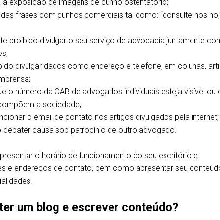
a a exposição de imagens de cunho ostentatório;
idas frases com cunhos comerciais tal como: “consulte-nos ho
e proibido divulgar o seu serviço de advocacia juntamente co
es;
ido divulgar dados como endereço e telefone, em colunas, arti
imprensa;
que o número da OAB de advogados individuais esteja visível ou
compõem a sociedade;
cionar o email de contato nos artigos divulgados pela internet;
o debater causa sob patrocínio de outro advogado.
resentar o horário de funcionamento do seu escritório e
fones e endereços de contato, bem como apresentar seu conteúd
ialidades.
ter um blog e escrever conteúdo?