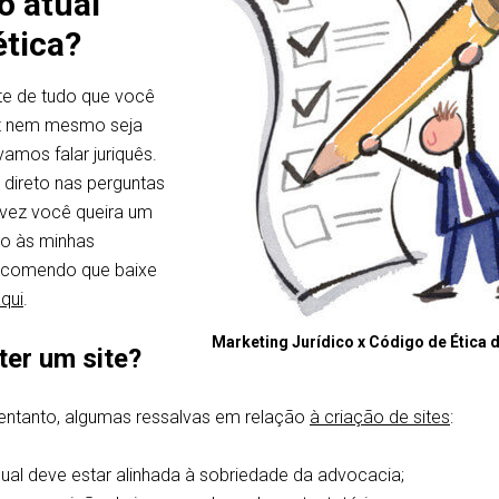
o atual
ética?
te de tudo que você
vez nem mesmo seja
amos falar juriquês.
r direto nas perguntas
lvez você queira um
o às minhas
recomendo que baixe
aqui
.
Marketing Jurídico x Código de Ética 
ter um site?
 entanto, algumas ressalvas em relação
à criação de sites
:
sual deve estar alinhada à sobriedade da advocacia;