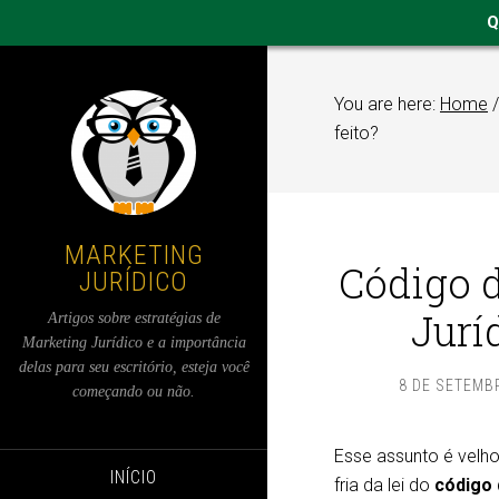
Q
You are here:
Home
/
feito?
MARKETING
Código d
JURÍDICO
Jurí
Artigos sobre estratégias de
Marketing Jurídico e a importância
delas para seu escritório, esteja você
8 DE SETEMB
começando ou não.
Esse assunto é velho
INÍCIO
fria da lei do
código 