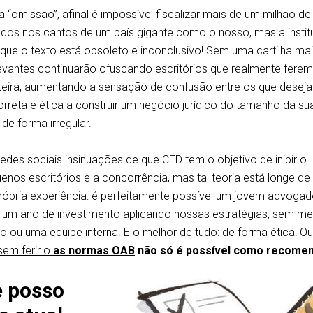
a “omissão”, afinal é impossível fiscalizar mais de um milhão de
ados nos cantos de um país gigante como o nosso, mas a instit
r que o texto está obsoleto e inconclusivo! Sem uma cartilha ma
elevantes continuarão ofuscando escritórios que realmente ferem
teira, aumentando a sensação de confusão entre os que desej
orreta e ética a construir um negócio jurídico do tamanho da su
e forma irregular.
redes sociais insinuações de que CED tem o objetivo de inibir o
nos escritórios e a concorrência, mas tal teoria está longe de
rópria experiência: é perfeitamente possível um jovem advoga
um ano de investimento aplicando nossas estratégias, sem 
ico ou uma equipe interna. E o melhor de tudo: de forma ética! Ou
sem ferir o
as normas OAB
não só é possível como recome
e posso