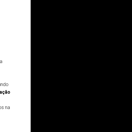
 a
undo
 ação
os na