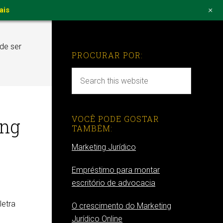
+
ais
de ser
PROCURAR POR:
VOCÊ PODE GOSTAR
ing
TAMBÉM:
Marketing Jurídico
Empréstimo para montar
escritório de advocacia
letra
O crescimento do Marketing
Jurídico Online