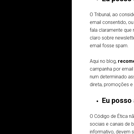
O Tribunal, ao consi
email consentido, ou
fala claramente que 
claro sobre newslet
email fosse spam.
Aqui no blog,
recome
campanha por email 
num determinado as
direta, promoções e
Eu posso 
O Código de Ética n
sociais e canais de
informativo, devem s