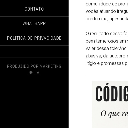
comunidade de profis
CONTATO
vocês atuando irreg
predomina, apesar 
WHATSAPP
O resultado dessa fa
POLÍTICA DE PRIVACIDADE
bem temerosos em se
valer dessa tolerân
abusiva, da autopro
litígio e promessas p
PRODUZIDO POR
MARKETING
DIGITAL