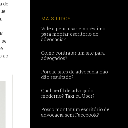
a de
que
MAIS LIDOS:
.
Vale a pena usar empréstimo
de
para montar escritório de
advocacia?
o-se
de
Como contratar um site para
o ao
advogados?
Porque sites de advocacia não
dão resultado?
Qual perfil de advogado
moderno? Táxi ou Uber?
Posso montar um escritório de
advocacia sem Facebook?