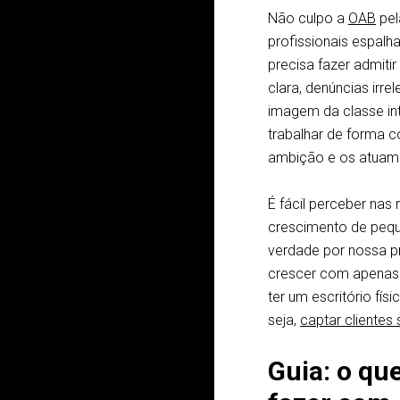
Não culpo a
OAB
pel
profissionais espalh
precisa fazer admiti
clara, denúncias irr
imagem da classe in
trabalhar de forma c
ambição e os atuam d
É fácil perceber nas 
crescimento de peque
verdade por nossa p
crescer com apenas 
ter um escritório fís
seja,
captar clientes 
Guia: o qu