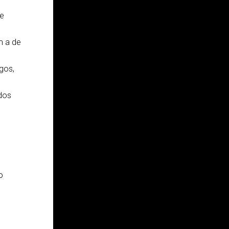
je
m a de
gos,
 dos
o