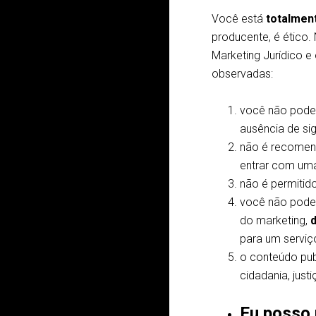
Você está
totalmen
producente, é ético.
Marketing Jurídico e
observadas:
você não pode 
ausência de sigi
não é recomendá
entrar com um
não é permitid
você não pode 
do marketing,
para um serviço
o conteúdo publ
cidadania, justi
Eu posso 