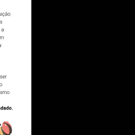
uição
is
 a
am
a
 ser
do
mesmo
ndado.