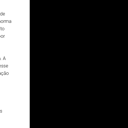
 de
 norma
ito
por
a
. A
esse
ação
es