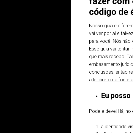
fazer com 
código de 
Nosso guia é diferen
vai ver por aí e tal
para você. Nós não v
Esse guia vai tentar i
que mais recebo. Ta
embasamento jurídic
conclusões, então 
a
lei direto da fonte 
Eu posso 
Pode e deve! Há, no
a identidade vi