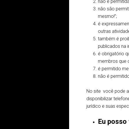
não é permitid
não são permit
mesmo!”;
é expressament
outras atividad
também é proib
publicados na 
é obrigatório 
membros que 
é permitido men
não é permitid
No site você pode ap
disponibilizar tele
jurídico e suas espec
Eu posso 