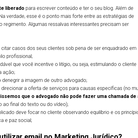
te liberado
para escrever conteúdo e ter o seu blog. Além de
 Na verdade, esse é o ponto mais forte entre as estratégias de
 o regimento. Algumas ressalvas interessantes precisam ser
citar casos dos seus clientes sob pena de ser enquadrado em
lo profissional;
vel que você incentive o litígio, ou seja, estimulando o cliente
a ação;
o denegrir a imagem de outro advogado;
direcionar a oferta de serviços para causas específicas (no m
dissemos que o advogado não pode fazer uma chamada de
 ao final do texto ou do vídeo);
icado deve focar no cliente observando equilíbrio e os princípi
ça e paz social;
utilizar email no Marketing Jurídico?