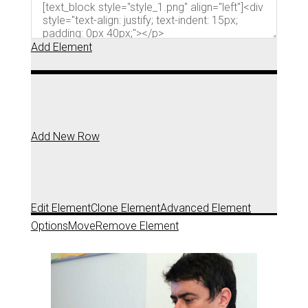
Add Element
Add New Row
Edit Element
Clone Element
Advanced Element
Options
Move
Remove Element