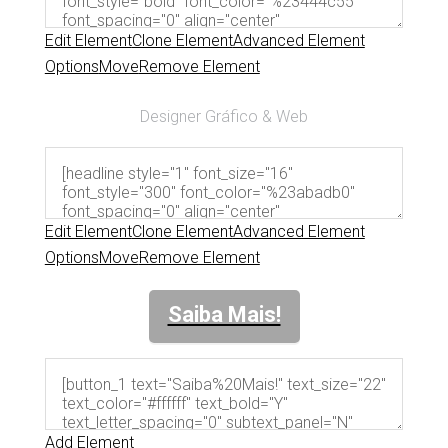
Edit Element
Clone Element
Advanced Element
Options
Move
Remove Element
Designer Gráfico & Web
Edit Element
Clone Element
Advanced Element
Options
Move
Remove Element
Saiba Mais!
Add Element