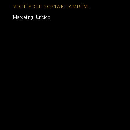
VOCÊ PODE GOSTAR TAMBÉM:
Marketing Jurídico
Empréstimo para montar escritório de advocacia
O crescimento do Marketing Jurídico Online
MAIS LIDOS:
Vale a pena usar empréstimo para montar
escritório de advocacia?
Como contratar um site para advogados?
Porque sites de advocacia não dão resultado?
Qual perfil de advogado moderno? Táxi ou
Uber?
Posso montar um escritório de advocacia sem