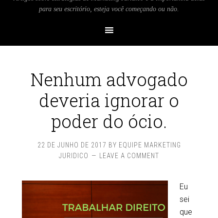
para seu escritório, esteja você começando ou não.
Nenhum advogado
deveria ignorar o
poder do ócio.
22 DE JUNHO DE 2017
BY
EQUIPE MARKETING
JURIDICO
LEAVE A COMMENT
Eu
sei
que