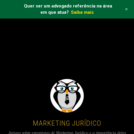
Quer ser um advogado referência na área
+
em que atua?
Saiba mais
Warning
: touch(): Unable to create file /code/wp-
content/cache/wp-
rocket/marketingjuridicodf.com.br/tag/poder-do-ocio/.mobile-
active because No such file or directory in
/code/wp-
content/plugins/wp-rocket/inc/front/process.php
on line
198
MARKETING JURÍDICO
Artigos sobre estratégias de Marketing Jurídico e a importância delas