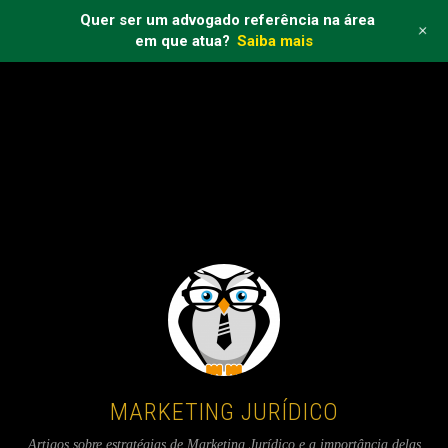
Quer ser um advogado referência na área
+
em que atua?
Saiba mais
Warning
: touch(): Unable to create file /code/wp-
content/cache/wp-
rocket/marketingjuridicodf.com.br/tag/empresa-de-marketing-
juridico/.mobile-active because No such file or directory in
/code/wp-content/plugins/wp-
rocket/inc/front/process.php
on line
198
MARKETING JURÍDICO
Artigos sobre estratégias de Marketing Jurídico e a importância delas