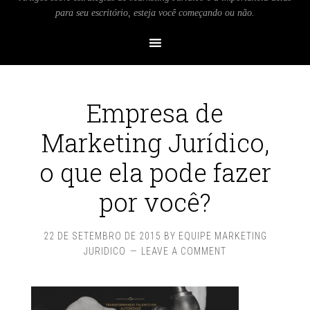
para seu escritório, esteja você começando ou não.
Empresa de
Marketing Jurídico,
o que ela pode fazer
por você?
22 DE SETEMBRO DE 2015
BY
EQUIPE MARKETING
JURIDICO
LEAVE A COMMENT