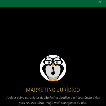
+
Warning
: touch(): Unable to create file /code/wp-
content/cache/wp-
rocket/marketingjuridicodf.com.br/tag/marketing-
digital/.mobile-active because No such file or directory in
/code/wp-content/plugins/wp-
rocket/inc/front/process.php
on line
198
MARKETING JURÍDICO
Artigos sobre estratégias de Marketing Jurídico e a importância delas
para seu escritório, esteja você começando ou não.